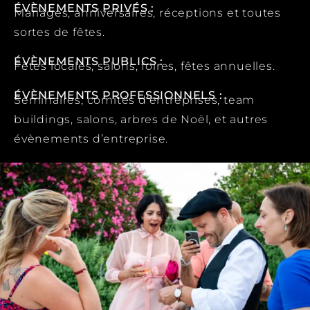
ÉVÈNEMENTS PRIVÉS :
Mariages, anniversaires, réceptions et toutes
sortes de fêtes.
ÉVÈNEMENTS PUBLICS :
Fêtes locales, salons, foires, fêtes annuelles.
ÉVÈNEMENTS PROFESSIONNELS :
Séminaires, comités d’entreprises, team
buildings, salons, arbres de Noël, et autres
évènements d’entreprise.